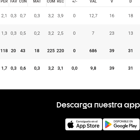
PER
FAV
CON
MAT
COM
REC
+/-
VAL
V
D
ONES
TAP.
FALTAS
PER
FAV
CON
COM
REC
2,1
0,3
0,7
0,3
3,2
3,9
0
12,7
16
18
MAT
+/-
VAL
V
D
1,3
0,3
0,5
0,2
3,2
2,5
0
7
23
13
118
20
43
18
225
220
0
686
39
31
1,7
0,3
0,6
0,3
3,2
3,1
0,0
9,8
39
31
Descarga nuestra app