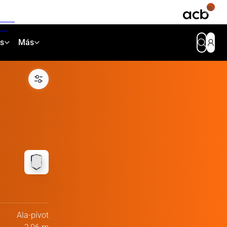
as
Más
Ala-pívot