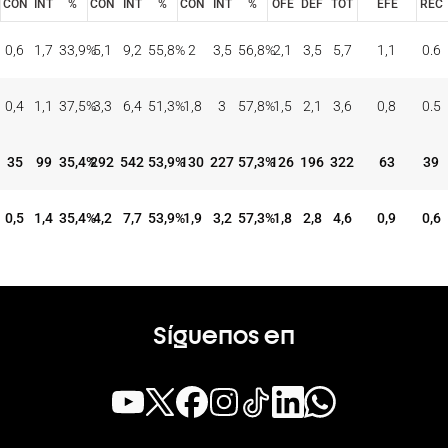
CON
INT
%
CON
INT
%
CON
INT
%
OFE
DEF
TOT
EFE
REC
TIROS DE 3
TIROS DE 2
TIROS LIBRES
REBOTES
ASI
BAL
CON
INT
%
CON
INT
%
CON
INT
%
OFE
DEF
TOT
EFE
REC
0,6
1,7
33,9
%
5,1
9,2
55,8
%
2
3,5
56,8
%
2,1
3,5
5,7
1,1
0.6
0,4
1,1
37,5
%
3,3
6,4
51,3
%
1,8
3
57,8
%
1,5
2,1
3,6
0,8
0.5
35
99
35,4
%
292
542
53,9
%
130
227
57,3
%
126
196
322
63
39
0,5
1,4
35,4
%
4,2
7,7
53,9
%
1,9
3,2
57,3
%
1,8
2,8
4,6
0,9
0,6
Síguenos en