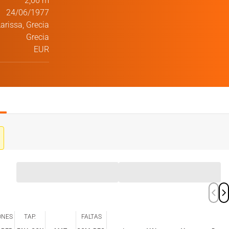
2,06 m
24/06/1977
arissa, Grecia
Grecia
EUR
ONES
TAP.
FALTAS