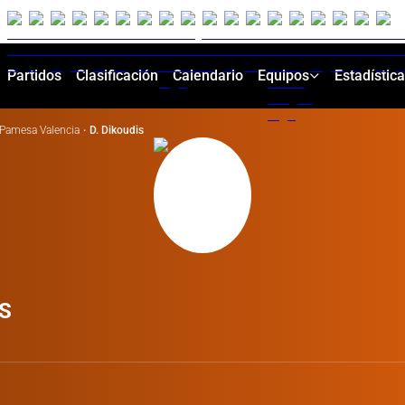
Partidos
Clasificación
Calendario
Equipos
Estadístic
Pamesa Valencia
·
D. Dikoudis
S