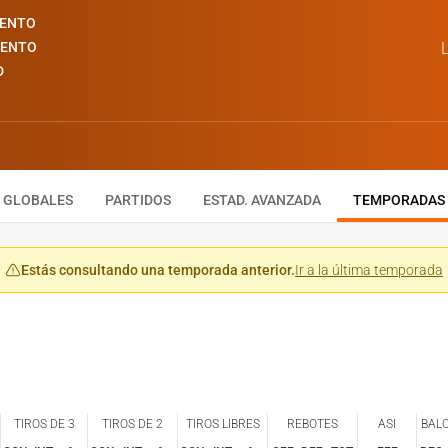
IENTO
IENTO
L
D
GLOBALES
PARTIDOS
ESTAD. AVANZADA
TEMPORADAS
Estás consultando una temporada anterior.
Ir a la última temporada
TIROS DE 3
TIROS DE 2
TIROS LIBRES
REBOTES
ASI
BAL