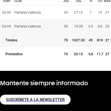
TEMP
CLUB
JUG
JUG
5I
TOT
MAX
PAR
MIN
PUNTOS
JUG
JUG
TOT
MAX
05-06
Pamesa Valencia
34
27:15
1
14
27
TEMP
CLUB
5I
03-04
Pamesa Valencia
36
19:28
0.3
9,6
23
Totales
70
1627:33
45
819
27
Promedios
70
23:15
0,6
11,7
27
Mantente siempre informado
SUSCRÍBETE A LA NEWSLETTER