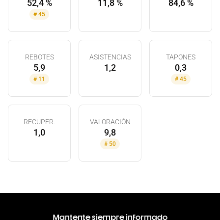
52,4 %
11,8 %
84,6 %
#
45
REBOTES
ASISTENCIAS
TAPONES
5,9
1,2
0,3
#
11
#
45
RECUPER.
VALORACIÓN
1,0
9,8
#
50
Mantente siempre informado