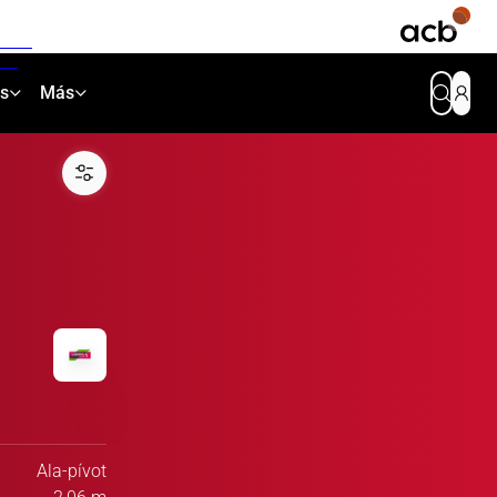
as
Más
Ala-pívot