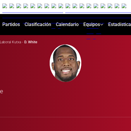
Partidos
Clasificación
Calendario
Equipos
Estadístic
Laboral Kutxa
·
D. White
ne