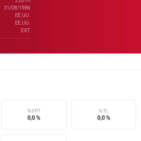
2,06 m
31/08/1986
EE.UU.
EE.UU.
EXT
% 3 PT
% TL
0,0 %
0,0 %