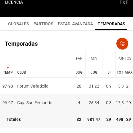
LICENCIA
EXT
GLOBALES
PARTIDOS
ESTAD. AVANZADA
TEMPORADAS
Temporadas
PAR
MIN
PUNTOS
TEMP
CLUB
JUG
JUG
5I
TOT
MAX
JUG
JUG
TOT
MAX
97-98
Fórum Valladolid
28
31:22
0.9
15,3
21
PAR
MIN
PUNTOS
TEMP
CLUB
5I
96-97
Caja San Fernando
4
25:54
0.8
17,5
29
Totales
32
981:47
29
498
29