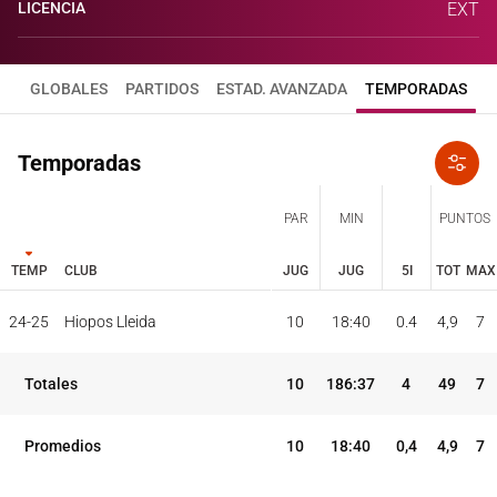
LICENCIA
EXT
GLOBALES
PARTIDOS
ESTAD. AVANZADA
TEMPORADAS
Temporadas
PAR
MIN
PUNTOS
TEMP
CLUB
JUG
JUG
5I
TOT
MAX
JUG
JUG
TOT
MAX
24-25
Hiopos Lleida
10
18:40
0.4
4,9
7
PAR
MIN
PUNTOS
TEMP
CLUB
5I
Totales
10
186:37
4
49
7
Promedios
10
18:40
0,4
4,9
7