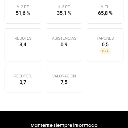
% 2 PT
% 3 PT
% TL
51,6 %
35,1 %
65,8 %
REBOTES
ASISTENCIAS
TAPONES
3,4
0,9
0,5
#
21
RECUPER.
VALORACIÓN
0,7
7,5
Mantente siempre informado