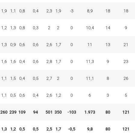
1,9
1,1
0,8
0,4
2,3
1,9
-3
8,9
18
18
1,2
1,3
0,8
0,3
2
2
0
10,4
14
9
1,3
0,9
0,6
0,6
2,6
1,7
0
11
13
21
1,6
1,6
0,4
0,6
2,8
1,7
0
11,3
9
23
1,1
1,5
0,4
0,5
2,7
2
0
11,1
8
26
1,1
0,5
0,6
0,4
2,6
1,2
0
6
3
5
260
239
109
94
501
350
-103
1.973
80
121
1,3
1,2
0,5
0,5
2,5
1,7
-0,5
9,8
80
121