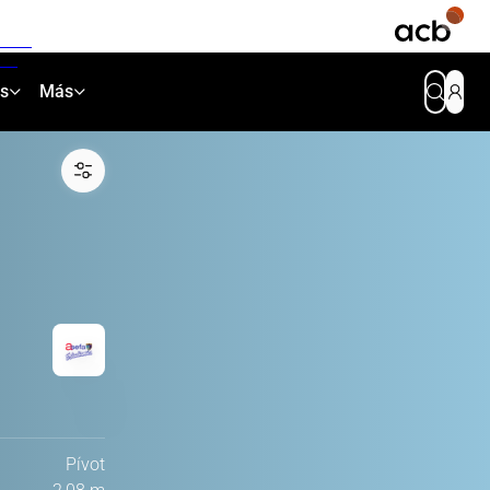
as
Más
Pívot