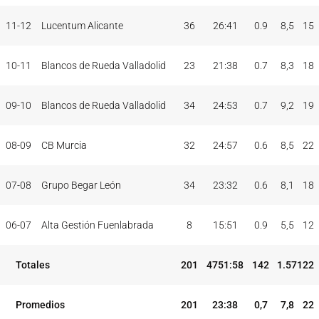
11-12
Lucentum Alicante
36
26:41
0.9
8,5
15
10-11
Blancos de Rueda Valladolid
23
21:38
0.7
8,3
18
09-10
Blancos de Rueda Valladolid
34
24:53
0.7
9,2
19
08-09
CB Murcia
32
24:57
0.6
8,5
22
07-08
Grupo Begar León
34
23:32
0.6
8,1
18
06-07
Alta Gestión Fuenlabrada
8
15:51
0.9
5,5
12
Totales
201
4751:58
142
1.571
22
Promedios
201
23:38
0,7
7,8
22