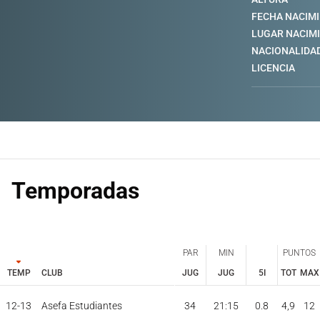
FECHA NACIM
LUGAR NACIM
NACIONALIDA
LICENCIA
Temporadas
PAR
MIN
PUNTOS
TEMP
CLUB
JUG
JUG
5I
TOT
MAX
PAR
MIN
PUNTOS
JUG
JUG
TOT
MAX
12-13
Asefa Estudiantes
34
21:15
0.8
4,9
12
TEMP
CLUB
5I