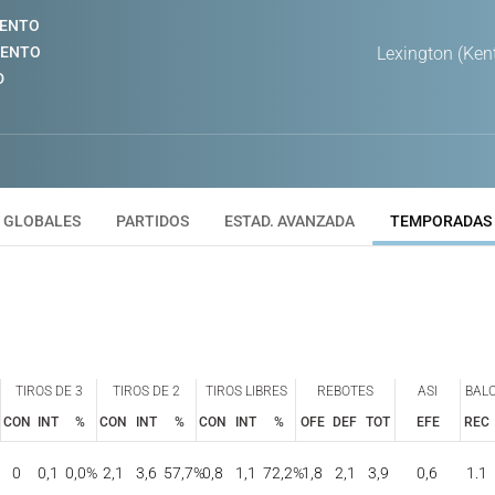
IENTO
IENTO
Lexington (Ken
D
GLOBALES
PARTIDOS
ESTAD. AVANZADA
TEMPORADAS
TIROS DE 3
TIROS DE 2
TIROS LIBRES
REBOTES
ASI
BAL
CON
INT
%
CON
INT
%
CON
INT
%
OFE
DEF
TOT
EFE
REC
TIROS DE 3
TIROS DE 2
TIROS LIBRES
REBOTES
ASI
BAL
CON
INT
%
CON
INT
%
CON
INT
%
OFE
DEF
TOT
EFE
REC
0
0,1
0,0
%
2,1
3,6
57,7
%
0,8
1,1
72,2
%
1,8
2,1
3,9
0,6
1.1