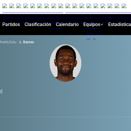
Partidos
Clasificación
Calendario
Equipos
Estadístic
Asefa Estu
·
L. Barnes
t