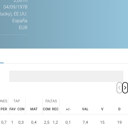
2,08 m
04/09/1978
tucky), EE.UU.
España
EUR
ONES
TAP.
FALTAS
PER
FAV
CON
MAT
COM
REC
+/-
VAL
V
D
ONES
TAP.
FALTAS
PER
FAV
CON
COM
REC
0,7
1
0,3
0,4
2,5
1,2
0,1
7,4
15
19
MAT
+/-
VAL
V
D