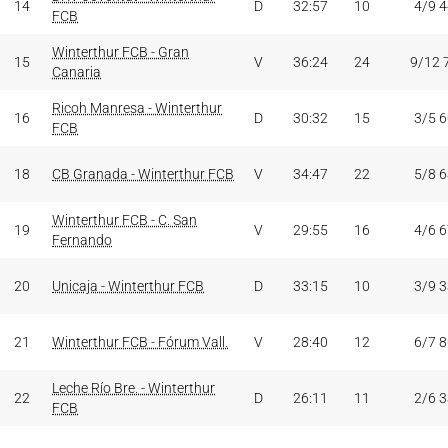
14
D
32:57
10
4/9 
FCB
Winterthur FCB - Gran
15
V
36:24
24
9/12 
Canaria
Ricoh Manresa - Winterthur
16
D
30:32
15
3/5 
FCB
18
CB Granada - Winterthur FCB
V
34:47
22
5/8 
Winterthur FCB - C. San
19
V
29:55
16
4/6 
Fernando
20
Unicaja - Winterthur FCB
D
33:15
10
3/9 
21
Winterthur FCB - Fórum Vall.
V
28:40
12
6/7 
Leche Río Bre. - Winterthur
22
D
26:11
11
2/6 
FCB