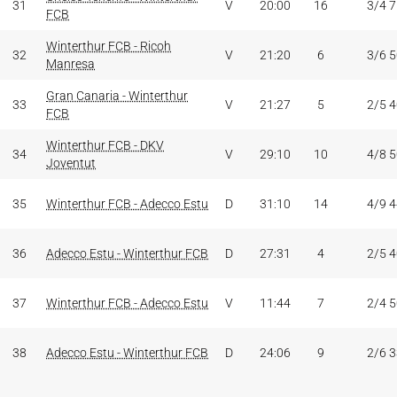
31
V
20:00
16
3/4 
FCB
Winterthur FCB - Ricoh
32
V
21:20
6
3/6 
Manresa
Gran Canaria - Winterthur
33
V
21:27
5
2/5 
FCB
Winterthur FCB - DKV
34
V
29:10
10
4/8 
Joventut
35
Winterthur FCB - Adecco Estu
D
31:10
14
4/9 
36
Adecco Estu - Winterthur FCB
D
27:31
4
2/5 
37
Winterthur FCB - Adecco Estu
V
11:44
7
2/4 
38
Adecco Estu - Winterthur FCB
D
24:06
9
2/6 