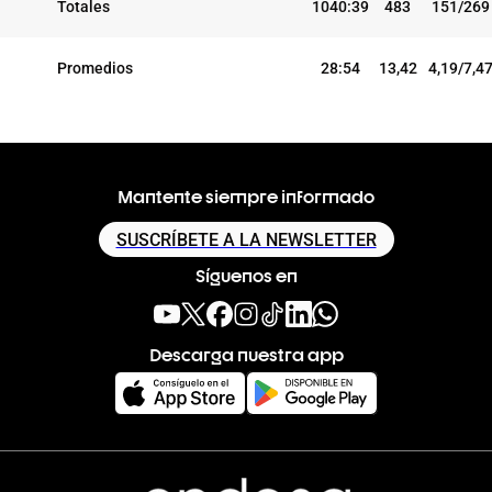
Totales
1040:39
483
151/269
Promedios
28:54
13,42
4,19/7,4
Mantente siempre informado
SUSCRÍBETE A LA NEWSLETTER
Síguenos en
Descarga nuestra app