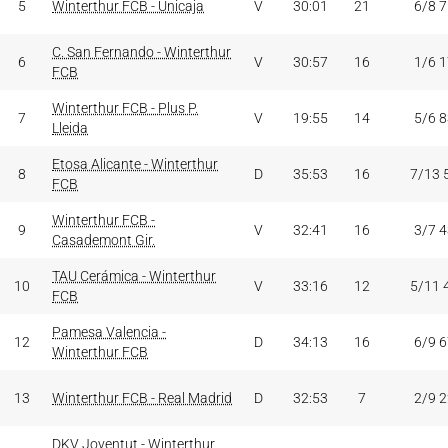
5
Winterthur FCB - Unicaja
V
30:01
21
6/8 
C. San Fernando - Winterthur
6
V
30:57
16
1/6 
FCB
Winterthur FCB - Plus P.
7
V
19:55
14
5/6 
Lleida
Etosa Alicante - Winterthur
8
D
35:53
16
7/13 
FCB
Winterthur FCB -
9
V
32:41
16
3/7 
Casademont Gir.
TAU Cerámica - Winterthur
10
V
33:16
12
5/11 
FCB
Pamesa Valencia -
12
D
34:13
16
6/9 
Winterthur FCB
13
Winterthur FCB - Real Madrid
D
32:53
7
2/9 
DKV Joventut - Winterthur