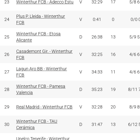
23
Winterthur FCB - Adecco Estu
V
32:29
17
5/8 
Plus P. Lleida - Winterthur
24
V
0:41
0
0/0 
FCB
Winterthur FCB - Etosa
25
D
26:38
13
5/9 
Alicante
Casademont Gir. - Winterthur
26
V
32:25
16
4/6 
FCB
Lagun Aro BB - Winterthur
27
V
34:33
11
4/6 
FCB
Winterthur FCB - Pamesa
28
D
35:23
19
8/11 
Valencia
29
Real Madrid - Winterthur FCB
V
32:28
20
8/9 
Winterthur FCB - TAU
30
D
31:47
13
6/12 
Cerámica
Unelco Tenerife - Winterthur