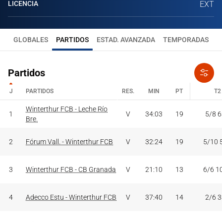
LICENCIA
EXT
GLOBALES
PARTIDOS
ESTAD. AVANZADA
TEMPORADAS
Partidos
J
PARTIDOS
RES.
MIN
PT
T2
J
PARTIDOS
Winterthur FCB - Leche Río
RES.
MIN
PT
T2
1
V
34:03
19
5/8 
Bre.
2
Fórum Vall. - Winterthur FCB
V
32:24
19
5/10 
3
Winterthur FCB - CB Granada
V
21:10
13
6/6 1
4
Adecco Estu - Winterthur FCB
V
37:40
14
2/6 