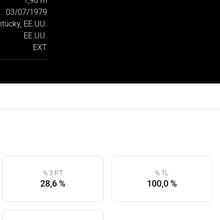
1,98 m
03/07/1979
ntucky, EE.UU.
EE.UU.
EXT
% 3 PT
% TL
28,6 %
100,0 %