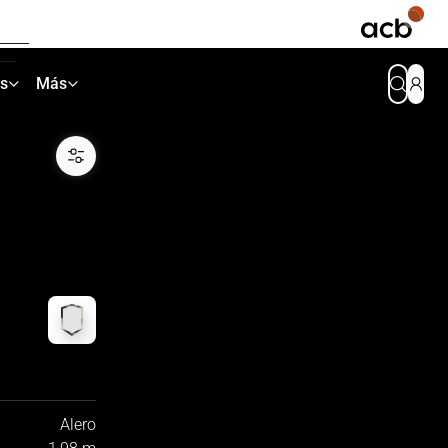
as
Más
Alero