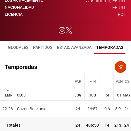
LUGAR NACIMIENTO
Washington, EE.UU.
NACIONALIDAD
EE.UU.
LICENCIA
EXT
GLOBALES
PARTIDOS
ESTAD. AVANZADA
TEMPORADAS
Temporadas
PAR
MIN
PUNTOS
TEMP
CLUB
JUG
JUG
5I
TOT
MAX
JUG
JUG
TOT
MAX
22-23
Cazoo Baskonia
24
16:57
0.6
8,9
24
PAR
MIN
PUNTOS
TEMP
CLUB
5I
Totales
24
406:50
14
213
24