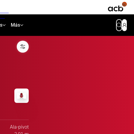
as
Más
Ala-pívot