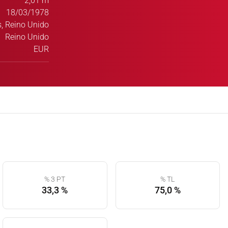
2,01 m
18/03/1978
, Reino Unido
Reino Unido
EUR
% 3 PT
% TL
33,3 %
75,0 %