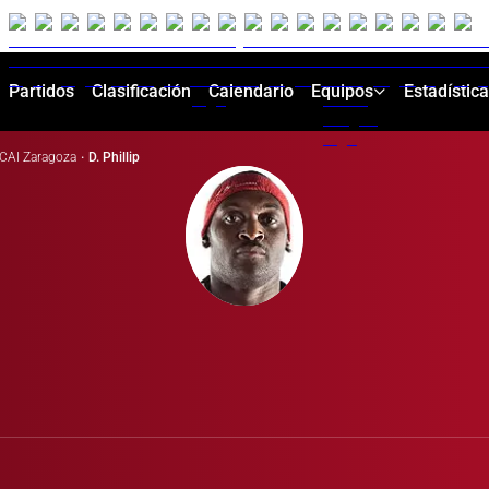
Partidos
Clasificación
Calendario
Equipos
Estadístic
CAI Zaragoza
·
D. Phillip