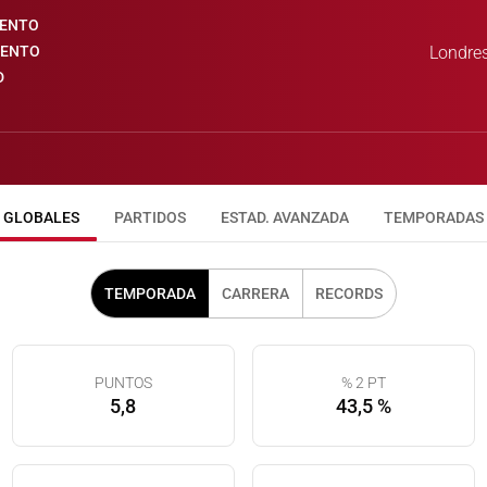
IENTO
IENTO
Londres
D
GLOBALES
PARTIDOS
ESTAD. AVANZADA
TEMPORADAS
TEMPORADA
CARRERA
RECORDS
PUNTOS
% 2 PT
5,8
43,5 %