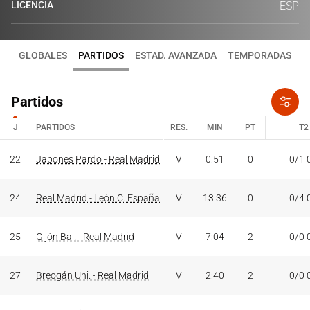
LICENCIA
ESP
GLOBALES
PARTIDOS
ESTAD. AVANZADA
TEMPORADAS
Partidos
J
PARTIDOS
RES.
MIN
PT
T2
J
PARTIDOS
RES.
MIN
PT
T2
22
Jabones Pardo - Real Madrid
V
0:51
0
0/1 
24
Real Madrid - León C. España
V
13:36
0
0/4 
25
Gijón Bal. - Real Madrid
V
7:04
2
0/0 
27
Breogán Uni. - Real Madrid
V
2:40
2
0/0 