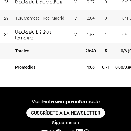
28
Real Madrid - Adecco Estu
V
0:27
0
0/0 
29
TDK Manresa - Real Madrid
V
2:04
0
0/1 
Real Madrid - C. San
34
V
1:58
1
0/0 
Fernando
Totales
28:40
5
0/6 (
Promedios
4:06
0,71
0,00/0,8
Mantente siempre informado
SUSCRÍBETE A LA NEWSLETTER
Síguenos en