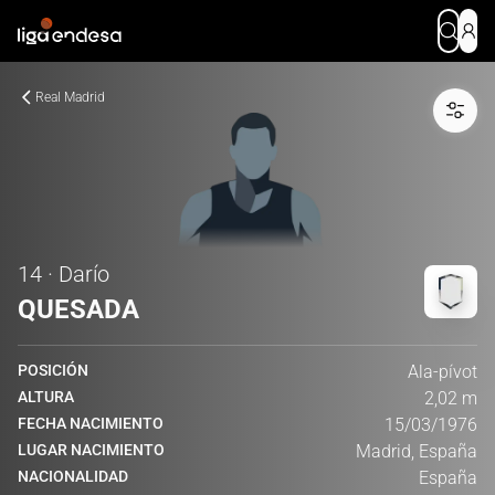
Real Madrid
14 · Darío
QUESADA
POSICIÓN
Ala-pívot
ALTURA
2,02 m
FECHA NACIMIENTO
15/03/1976
LUGAR NACIMIENTO
Madrid, España
NACIONALIDAD
España