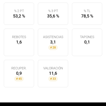
% 2 PT
% 3 PT
% TL
53,2 %
35,6 %
78,5 %
REBOTES
ASISTENCIAS
TAPONES
1,6
3,1
0,1
#
28
RECUPER.
VALORACIÓN
0,9
11,6
#
45
#
33