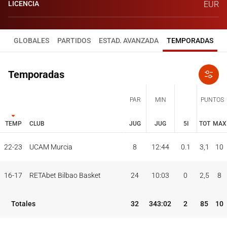
LICENCIA
EUR
GLOBALES
PARTIDOS
ESTAD. AVANZADA
TEMPORADAS
Temporadas
PAR
MIN
PUNTOS
TEMP
CLUB
JUG
JUG
5I
TOT
MAX
JUG
JUG
TOT
MAX
22-23
UCAM Murcia
8
12:44
0.1
3,1
10
PAR
MIN
PUNTOS
TEMP
CLUB
5I
16-17
RETAbet Bilbao Basket
24
10:03
0
2,5
8
Totales
32
343:02
2
85
10