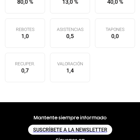
80,0 %
13,0 %
40,0 %
REBOTES
ASISTENCIAS
TAPONES
1,0
0,5
0,0
RECUPER.
VALORACIÓN
0,7
1,4
Mantente siempre informado
SUSCRÍBETE A LA NEWSLETTER
Síguenos en