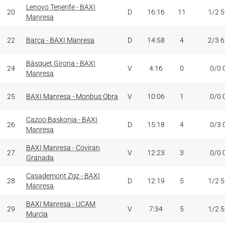
Lenovo Tenerife - BAXI
20
D
16:16
11
1/2 
Manresa
22
Barça - BAXI Manresa
D
14:58
4
2/3 
Bàsquet Girona - BAXI
24
V
4:16
0
0/0 
Manresa
25
BAXI Manresa - Monbus Obra
V
10:06
1
0/0 
Cazoo Baskonia - BAXI
26
D
15:18
4
0/3 
Manresa
BAXI Manresa - Coviran
27
V
12:23
3
0/0 
Granada
Casademont Zgz - BAXI
28
D
12:19
5
1/2 
Manresa
BAXI Manresa - UCAM
29
V
7:34
5
1/2 
Murcia