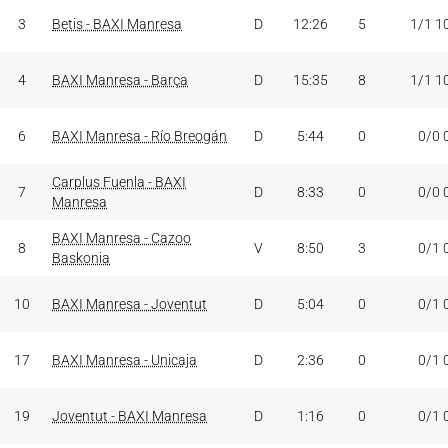
3
Betis - BAXI Manresa
D
12:26
5
1/1 1
4
BAXI Manresa - Barça
D
15:35
8
1/1 1
6
BAXI Manresa - Río Breogán
D
5:44
0
0/0 
Carplus Fuenla - BAXI
7
D
8:33
0
0/0 
Manresa
BAXI Manresa - Cazoo
8
V
8:50
3
0/1 
Baskonia
10
BAXI Manresa - Joventut
D
5:04
0
0/1 
17
BAXI Manresa - Unicaja
D
2:36
0
0/1 
19
Joventut - BAXI Manresa
D
1:16
0
0/1 