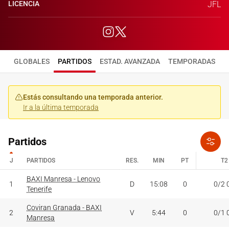
LICENCIA
JFL
GLOBALES
PARTIDOS
ESTAD. AVANZADA
TEMPORADAS
Estás consultando una temporada anterior.
Ir a la última temporada
Partidos
J
PARTIDOS
RES.
MIN
PT
T2
J
PARTIDOS
BAXI Manresa - Lenovo
RES.
MIN
PT
T2
1
D
15:08
0
0/2 
Tenerife
Coviran Granada - BAXI
2
V
5:44
0
0/1 
Manresa