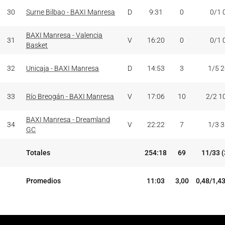
30
Surne Bilbao - BAXI Manresa
D
9:31
0
0/1 
BAXI Manresa - Valencia
31
V
16:20
0
0/1 
Basket
32
Unicaja - BAXI Manresa
D
14:53
3
1/5 
33
Río Breogán - BAXI Manresa
V
17:06
10
2/2 1
BAXI Manresa - Dreamland
34
V
22:22
7
1/3 
GC
Totales
254:18
69
11/33 
Promedios
11:03
3,00
0,48/1,4