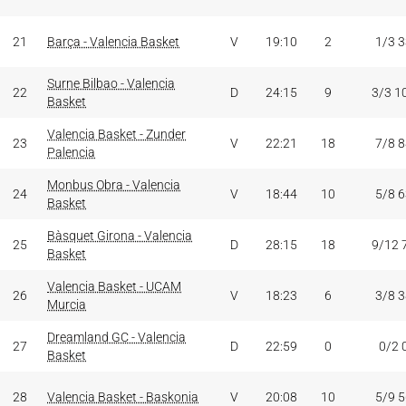
21
Barça - Valencia Basket
V
19:10
2
1/3 
Surne Bilbao - Valencia
22
D
24:15
9
3/3 1
Basket
Valencia Basket - Zunder
23
V
22:21
18
7/8 
Palencia
Monbus Obra - Valencia
24
V
18:44
10
5/8 
Basket
Bàsquet Girona - Valencia
25
D
28:15
18
9/12 
Basket
Valencia Basket - UCAM
26
V
18:23
6
3/8 
Murcia
Dreamland GC - Valencia
27
D
22:59
0
0/2 
Basket
28
Valencia Basket - Baskonia
V
20:08
10
5/9 