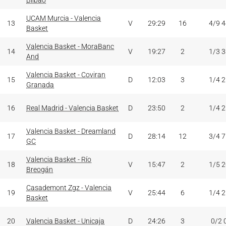
Bilbao
UCAM Murcia - Valencia
13
V
29:29
16
4/9 
Basket
Valencia Basket - MoraBanc
14
V
19:27
2
1/3 
And
Valencia Basket - Coviran
15
D
12:03
3
1/4 
Granada
16
Real Madrid - Valencia Basket
D
23:50
2
1/4 
Valencia Basket - Dreamland
17
D
28:14
12
3/4 
GC
Valencia Basket - Río
18
V
15:47
2
1/5 
Breogán
Casademont Zgz - Valencia
19
V
25:44
6
1/4 
Basket
20
Valencia Basket - Unicaja
D
24:26
3
0/2 