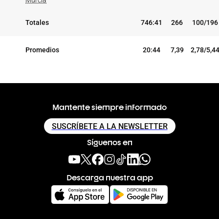
Murcia
Totales
746:41
266
100/196
Promedios
20:44
7,39
2,78/5,4
Mantente siempre informado
SUSCRÍBETE A LA NEWSLETTER
Síguenos en
Descarga nuestra app