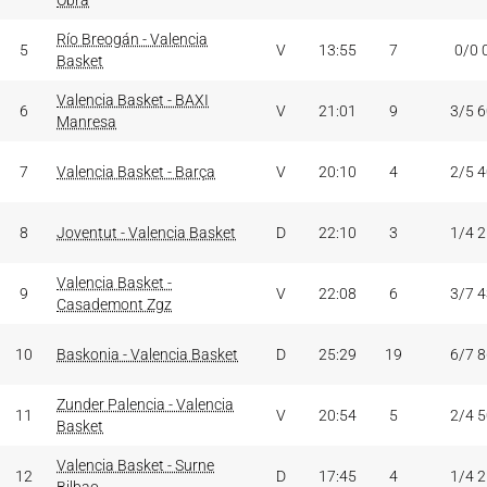
Obra
Río Breogán - Valencia
5
V
13:55
7
0/0 
Basket
Valencia Basket - BAXI
6
V
21:01
9
3/5 
Manresa
7
Valencia Basket - Barça
V
20:10
4
2/5 
8
Joventut - Valencia Basket
D
22:10
3
1/4 
Valencia Basket -
9
V
22:08
6
3/7 
Casademont Zgz
10
Baskonia - Valencia Basket
D
25:29
19
6/7 
Zunder Palencia - Valencia
11
V
20:54
5
2/4 
Basket
Valencia Basket - Surne
12
D
17:45
4
1/4 