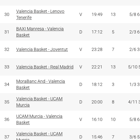
Valencia Basket - Lenovo
30
V
19:49
13
5/8 
Tenerife
BAXI Manresa - Valencia
31
D
17:12
5
2/3 
Basket
32
Valencia Basket - Joventut
V
23:28
7
2/6 
33
Valencia Basket - Real Madrid
V
22:21
13
5/10 
MoraBanc And - Valencia
34
D
18:12
3
1/3 
Basket
Valencia Basket - UCAM
35
D
20:00
8
4/11 
Murcia
UCAM Murcia - Valencia
36
V
16:10
10
5/8 
Basket
Valencia Basket - UCAM
37
D
15:46
7
3/6 