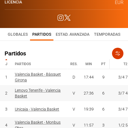
LICENCIA
EUR
GLOBALES
PARTIDOS
ESTAD. AVANZADA
TEMPORADAS
Partidos
J
PARTIDOS
RES.
MIN
PT
T2
J
PARTIDOS
Valencia Basket - Bàsquet
RES.
MIN
PT
T2
1
D
17:44
9
3/4 
Girona
Lenovo Tenerife - Valencia
2
V
27:36
6
3/7 
Basket
3
Unicaja - Valencia Basket
V
19:39
6
3/4 
Valencia Basket - Monbus
4
V
11:57
3
1/2 