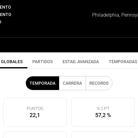
IENTO
IENTO
Philadelphia, Pennsy
D
GLOBALES
PARTIDOS
ESTAD. AVANZADA
TEMPORADAS
TEMPORADA
CARRERA
RECORDS
PUNTOS
% 2 PT
22,1
57,2 %