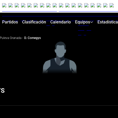
Partidos
Clasificación
Calendario
Equipos
Estadístic
Puleva Granada
·
D. Comegys
YS