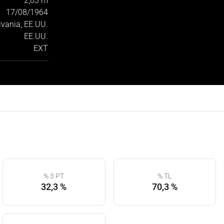
2,03 m
17/08/1964
lvania, EE.UU.
EE.UU.
EXT
% 3 PT
% TL
32,3 %
70,3 %