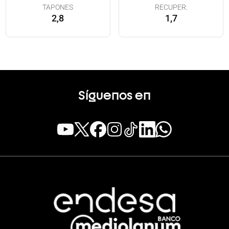
TAPONES
RECUPER.
2,8
1,7
Síguenos en