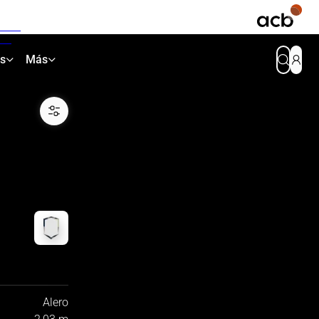
as
Más
Alero