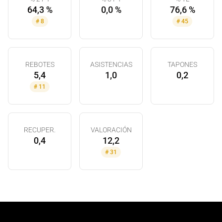
64,3 %
0,0 %
76,6 %
#
8
#
45
REBOTES
ASISTENCIAS
TAPONES
5,4
1,0
0,2
#
11
RECUPER.
VALORACIÓN
0,4
12,2
#
31