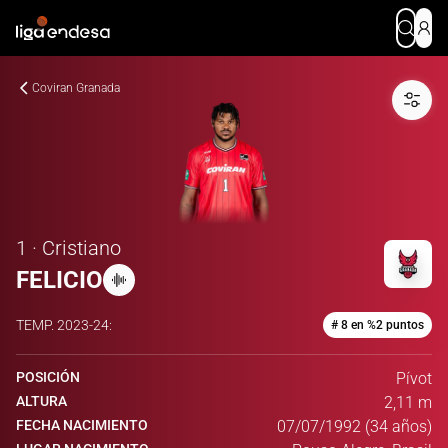
Coviran Granada
1 · Cristiano
FELICIO
TEMP.
2023-24
:
# 8 en %2 puntos
POSICIÓN
Pívot
ALTURA
2,11 m
FECHA NACIMIENTO
07/07/1992 (34 años)