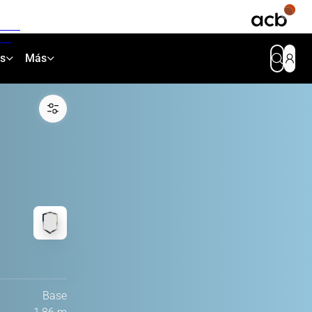
as
Más
Base