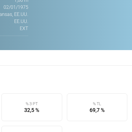
1,86 m
02/01/1975
ansas, EE.UU.
EE.UU.
EXT
% 3 PT
% TL
32,5 %
69,7 %