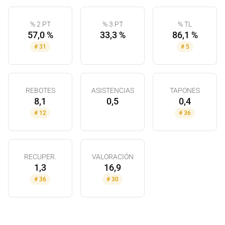
% 2 PT
% 3 PT
% TL
57,0 %
33,3 %
86,1 %
#
31
#
5
REBOTES
ASISTENCIAS
TAPONES
8,1
0,5
0,4
#
12
#
36
RECUPER.
VALORACIÓN
1,3
16,9
#
36
#
30