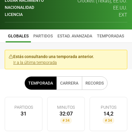
LUGAR NACIMIENTO
Crockett (Texas), EE.UU.
NACIONALIDAD
EE.UU.
LICENCIA
EXT
GLOBALES
PARTIDOS
ESTAD. AVANZADA
TEMPORADAS
Estás consultando una temporada anterior.
Ir a la última temporada
TEMPORADA
CARRERA
RECORDS
PARTIDOS
MINUTOS
PUNTOS
31
32:07
14,2
#
34
#
34