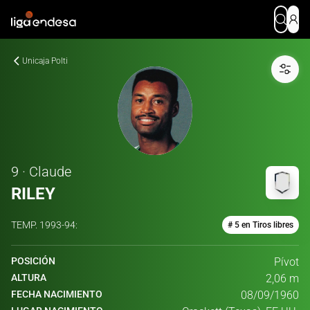
Unicaja Polti
9 · Claude
RILEY
TEMP.
1993-94
:
# 5 en Tiros libres
POSICIÓN
Pívot
ALTURA
2,06 m
FECHA NACIMIENTO
08/09/1960