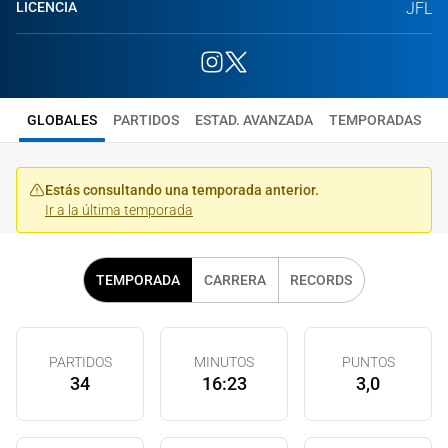
LICENCIA
JFL
GLOBALES
PARTIDOS
ESTAD. AVANZADA
TEMPORADAS
Estás consultando una temporada anterior.
Ir a la última temporada
TEMPORADA
CARRERA
RECORDS
PARTIDOS
MINUTOS
PUNTOS
34
16:23
3,0