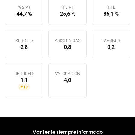
% 2 PT
% 3 PT
% TL
44,7 %
25,6 %
86,1 %
REBOTES
ASISTENCIAS
TAPONES
2,8
0,8
0,2
RECUPER.
VALORACIÓN
1,1
4,0
#
19
Mantente siempre informado