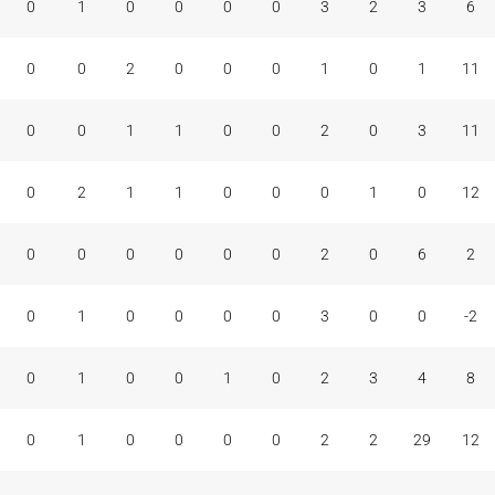
0
1
0
0
0
0
3
2
3
6
0
0
2
0
0
0
1
0
1
11
0
0
1
1
0
0
2
0
3
11
0
2
1
1
0
0
0
1
0
12
0
0
0
0
0
0
2
0
6
2
0
1
0
0
0
0
3
0
0
-2
0
1
0
0
1
0
2
3
4
8
0
1
0
0
0
0
2
2
29
12