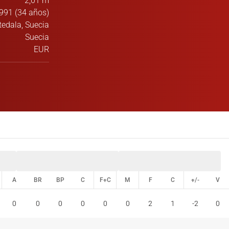
2,01 m
991 (34 años)
tedala, Suecia
Suecia
EUR
A
BR
BP
C
F+C
M
F
C
+/-
V
A
BR
BP
C
F+C
M
F
C
+/-
V
0
0
0
0
0
0
2
1
-2
0