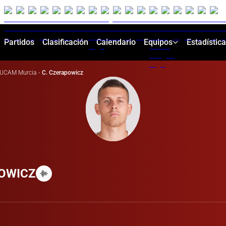
Partidos
Clasificación
Calendario
Equipos
Estadístic
UCAM Murcia
·
C. Czerapowicz
OWICZ