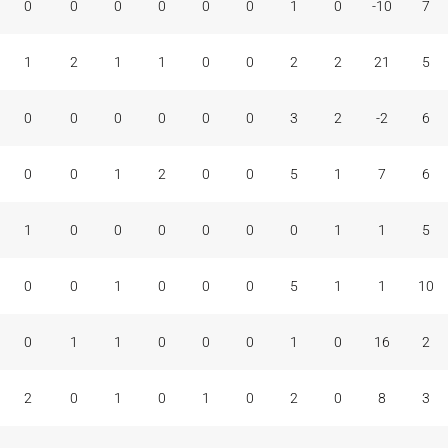
0
0
0
0
0
0
1
0
-10
7
1
2
1
1
0
0
2
2
21
5
0
0
0
0
0
0
3
2
-2
6
0
0
1
2
0
0
5
1
7
6
1
0
0
0
0
0
0
1
1
5
0
0
1
0
0
0
5
1
1
10
0
1
1
0
0
0
1
0
16
2
2
0
1
0
1
0
2
0
8
3