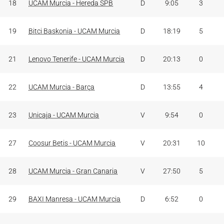
18
UCAM Murcia - Hereda SPB
D
9:05
3
19
Bitci Baskonia - UCAM Murcia
D
18:19
5
21
Lenovo Tenerife - UCAM Murcia
D
20:13
0
22
UCAM Murcia - Barça
D
13:55
4
23
Unicaja - UCAM Murcia
V
9:54
0
27
Coosur Betis - UCAM Murcia
V
20:31
10
28
UCAM Murcia - Gran Canaria
V
27:50
5
29
BAXI Manresa - UCAM Murcia
D
6:52
0