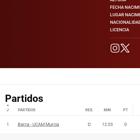
FECHA NACIM
LUGAR NACIM
NACIONALIDA
LICENCIA
Partidos
J
PARTIDOS
RES.
MIN
PT
J
PARTIDOS
RES.
MIN
PT
1
Barça - UCAM Murcia
D
12:33
0