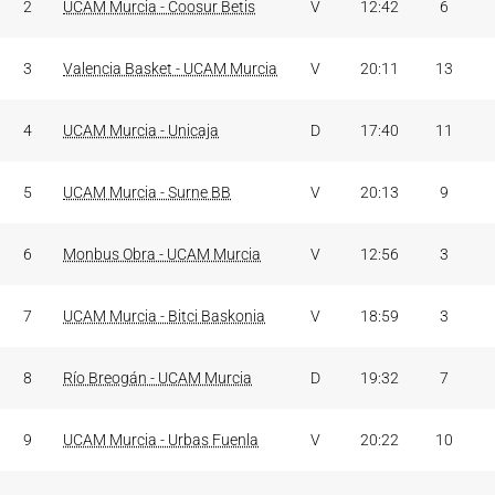
2
UCAM Murcia - Coosur Betis
V
12:42
6
3
Valencia Basket - UCAM Murcia
V
20:11
13
4
UCAM Murcia - Unicaja
D
17:40
11
5
UCAM Murcia - Surne BB
V
20:13
9
6
Monbus Obra - UCAM Murcia
V
12:56
3
7
UCAM Murcia - Bitci Baskonia
V
18:59
3
8
Río Breogán - UCAM Murcia
D
19:32
7
9
UCAM Murcia - Urbas Fuenla
V
20:22
10