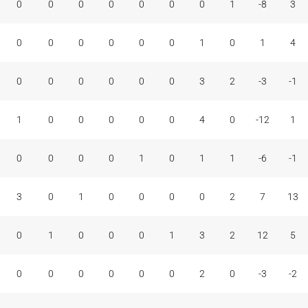
0
0
0
0
0
0
0
1
-8
3
0
0
0
0
0
0
1
0
1
4
0
0
0
0
0
0
3
2
-3
-1
1
0
0
0
0
0
4
0
-12
1
0
0
0
0
1
0
1
1
-6
-1
3
0
1
0
0
0
0
2
7
13
0
1
0
0
0
1
3
2
12
5
0
0
0
0
0
0
2
0
-3
-2