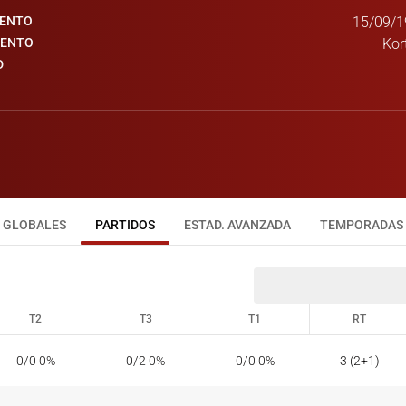
IENTO
15/09/1
IENTO
Kor
D
GLOBALES
PARTIDOS
ESTAD. AVANZADA
TEMPORADAS
T2
T3
T1
RT
T2
T3
T1
RT
0/0 0%
0/2 0%
0/0 0%
3 (2+1)