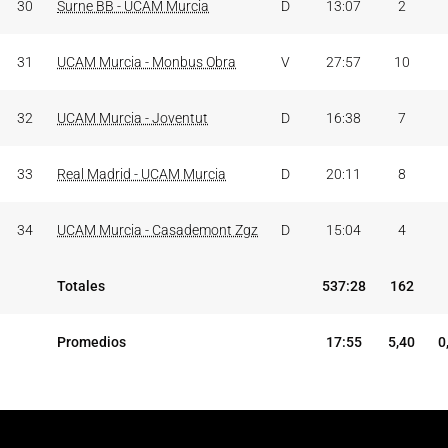
30
Surne BB - UCAM Murcia
D
13:07
2
31
UCAM Murcia - Monbus Obra
V
27:57
10
32
UCAM Murcia - Joventut
D
16:38
7
33
Real Madrid - UCAM Murcia
D
20:11
8
34
UCAM Murcia - Casademont Zgz
D
15:04
4
Totales
537:28
162
Promedios
17:55
5,40
0