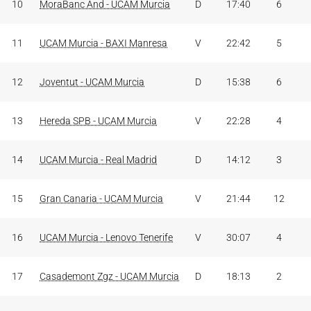
10
MoraBanc And - UCAM Murcia
D
17:40
6
11
UCAM Murcia - BAXI Manresa
V
22:42
5
12
Joventut - UCAM Murcia
D
15:38
6
13
Hereda SPB - UCAM Murcia
V
22:28
4
14
UCAM Murcia - Real Madrid
D
14:12
3
15
Gran Canaria - UCAM Murcia
V
21:44
12
16
UCAM Murcia - Lenovo Tenerife
V
30:07
4
17
Casademont Zgz - UCAM Murcia
D
18:13
2