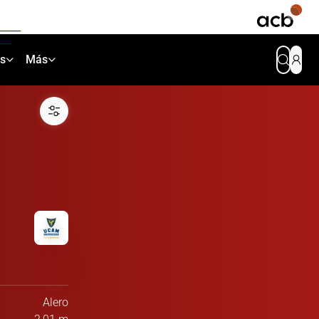
as
Más
Alero