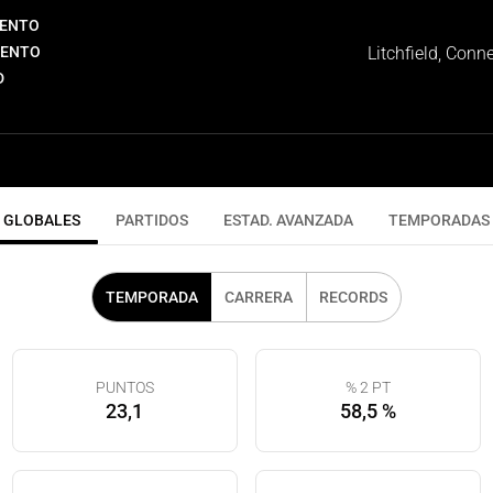
IENTO
IENTO
Litchfield, Conn
D
GLOBALES
PARTIDOS
ESTAD. AVANZADA
TEMPORADAS
TEMPORADA
CARRERA
RECORDS
PUNTOS
% 2 PT
23,1
58,5 %