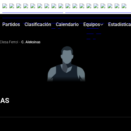
Partidos
Clasificación
Calendario
Equipos
Estadístic
Clesa Ferrol
·
C. Aleksinas
NAS