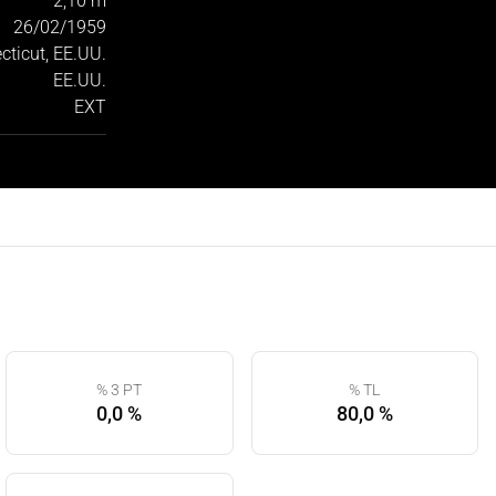
2,10 m
26/02/1959
ecticut, EE.UU.
EE.UU.
EXT
% 3 PT
% TL
0,0 %
80,0 %