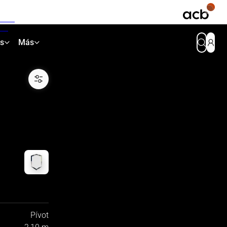
as
Más
Pívot