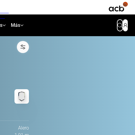
as
Más
Alero