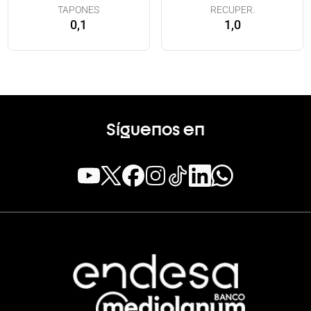
TAPONES
RECUPER.
0,1
1,0
Síguenos en