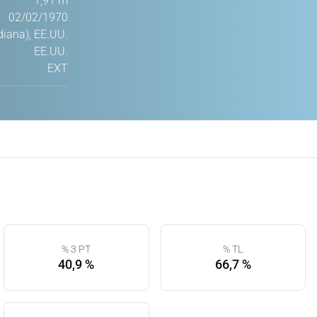
1,91 m
02/02/1970
diana), EE.UU.
EE.UU.
EXT
% 3 PT
% TL
40,9 %
66,7 %