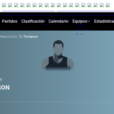
Partidos
Clasificación
Calendario
Equipos
Estadístic
Adecco Estu
·
C. Thompson
er
SON