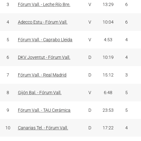
3
Fórum Vall. - Leche Río Bre.
V
13:29
6
4
Adecco Estu - Fórum Vall.
V
10:04
6
5
Fórum Vall. - Caprabo Lleida
V
4:53
4
6
DKV Joventut - Fórum Vall.
D
10:19
4
7
Fórum Vall. - Real Madrid
D
15:12
3
8
Gijón Bal. - Fórum Vall.
V
6:48
5
9
Fórum Vall. - TAU Cerámica
D
23:53
5
10
Canarias Tel. - Fórum Vall.
D
17:22
4