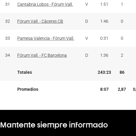
31
Cantabria Lobos - Fórum Vall.
V
1:51
1
32
Fórum Vall. - Cáceres CB
D
1:46
0
33
Pamesa Valencia - Fórum Vall.
V
0:31
0
34
Fórum Vall. - FC Barcelona
D
1:36
2
Totales
243:23
86
Promedios
8:07
2,87
0
Mantente siempre informado