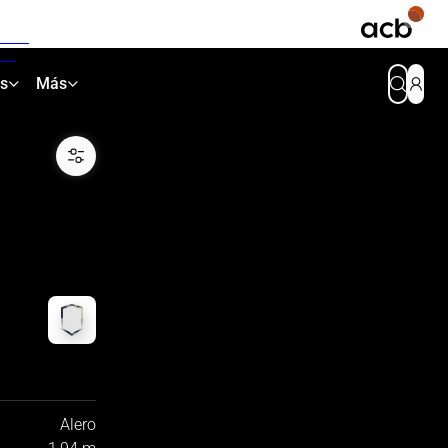
as
Más
Alero