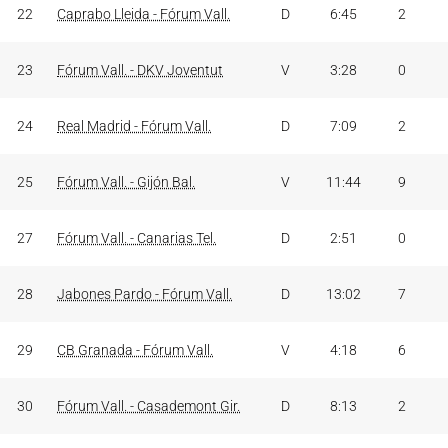
22
Caprabo Lleida - Fórum Vall.
D
6:45
2
23
Fórum Vall. - DKV Joventut
V
3:28
0
24
Real Madrid - Fórum Vall.
D
7:09
2
25
Fórum Vall. - Gijón Bal.
V
11:44
9
27
Fórum Vall. - Canarias Tel.
D
2:51
0
28
Jabones Pardo - Fórum Vall.
D
13:02
7
29
CB Granada - Fórum Vall.
V
4:18
6
30
Fórum Vall. - Casademont Gir.
D
8:13
2