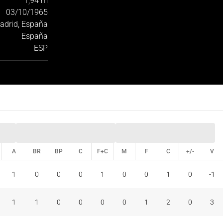
1,94 m
03/10/1965
adrid, España
España
ESP
A
BR
BP
C
F+C
M
F
C
+/-
V
A
BR
BP
C
F+C
M
F
C
+/-
V
1
0
0
0
1
0
0
1
0
-1
1
1
0
0
0
0
1
2
0
3