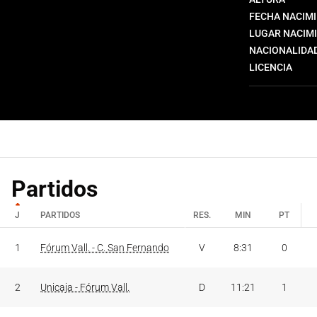
FECHA NACIM
LUGAR NACIM
NACIONALIDA
LICENCIA
Partidos
J
PARTIDOS
RES.
MIN
PT
J
PARTIDOS
RES.
MIN
PT
1
Fórum Vall. - C. San Fernando
V
8:31
0
2
Unicaja - Fórum Vall.
D
11:21
1