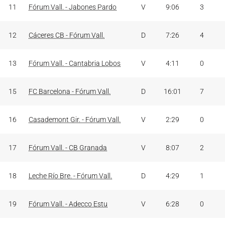
11
Fórum Vall. - Jabones Pardo
V
9:06
3
12
Cáceres CB - Fórum Vall.
D
7:26
4
13
Fórum Vall. - Cantabria Lobos
V
4:11
0
15
FC Barcelona - Fórum Vall.
D
16:01
7
16
Casademont Gir. - Fórum Vall.
V
2:29
0
17
Fórum Vall. - CB Granada
V
8:07
2
18
Leche Río Bre. - Fórum Vall.
D
4:29
1
19
Fórum Vall. - Adecco Estu
V
6:28
0