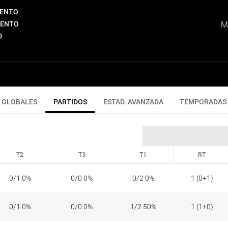
IENTO
IENTO
M
D
GLOBALES
PARTIDOS
ESTAD. AVANZADA
TEMPORADAS
T2
T3
T1
RT
T2
T3
T1
RT
0/1 0%
0/0 0%
0/2 0%
1 (0+1)
0/1 0%
0/0 0%
1/2 50%
1 (1+0)