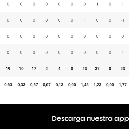
0
0
0
0
0
0
0
1
0
1
0
0
0
0
0
0
1
0
0
-1
0
0
0
0
0
0
0
0
0
0
0
0
0
0
0
0
0
0
0
1
19
10
17
2
4
0
43
37
0
53
0,63
0,33
0,57
0,07
0,13
0,00
1,43
1,23
0,00
1,77
Descarga nuestra app