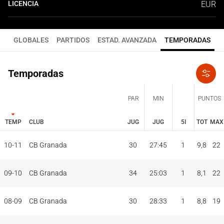
LICENCIA
EUR
GLOBALES
PARTIDOS
ESTAD. AVANZADA
TEMPORADAS
Temporadas
PAR
MIN
PUNTOS
TEMP
CLUB
JUG
JUG
5I
TOT
MAX
JUG
JUG
TOT
MAX
10-11
CB Granada
30
27:45
1
9,8
22
PAR
MIN
PUNTOS
TEMP
CLUB
5I
09-10
CB Granada
34
25:03
1
8,1
22
08-09
CB Granada
30
28:33
1
8,8
19