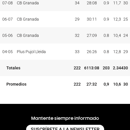
07-08
CB Granada
34
28:08
0.9
11,7
30
06-07
CB Granada
29
30:11
0.9
12,3
25
05-06
CB Granada
32
27:09
0.8
10,4
24
04-05
Plus Pujol Lleida
33
26:26
0.8
12,8
29
Totales
222
6113:08
203
2.344
30
Promedios
222
27:32
0,9
10,6
30
Mantente siempre informado
SUSCRÍBETE A LA NEWSLETTER