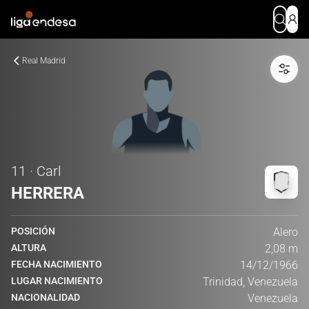
Real Madrid
11 · Carl
HERRERA
POSICIÓN
Alero
ALTURA
2,08 m
FECHA NACIMIENTO
14/12/1966
LUGAR NACIMIENTO
Trinidad, Venezuela
NACIONALIDAD
Venezuela