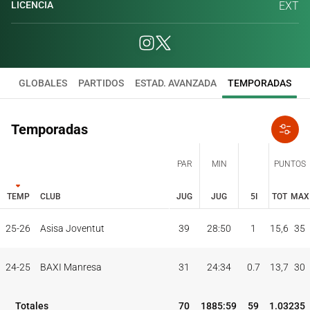
LICENCIA
EXT
GLOBALES
PARTIDOS
ESTAD. AVANZADA
TEMPORADAS
Temporadas
PAR
MIN
PUNTOS
TEMP
CLUB
JUG
JUG
5I
TOT
MAX
JUG
JUG
TOT
MAX
25-26
Asisa Joventut
39
28:50
1
15,6
35
PAR
MIN
PUNTOS
TEMP
CLUB
5I
24-25
BAXI Manresa
31
24:34
0.7
13,7
30
Totales
70
1885:59
59
1.032
35