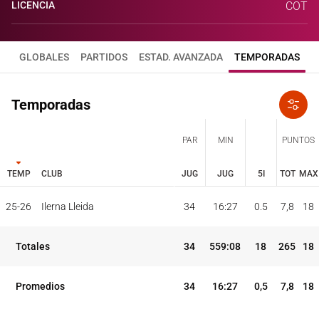
LICENCIA
COT
GLOBALES
PARTIDOS
ESTAD. AVANZADA
TEMPORADAS
Temporadas
PAR
MIN
PUNTOS
TEMP
CLUB
JUG
JUG
5I
TOT
MAX
JUG
JUG
TOT
MAX
25-26
Ilerna Lleida
34
16:27
0.5
7,8
18
PAR
MIN
PUNTOS
TEMP
CLUB
5I
Totales
34
559:08
18
265
18
Promedios
34
16:27
0,5
7,8
18