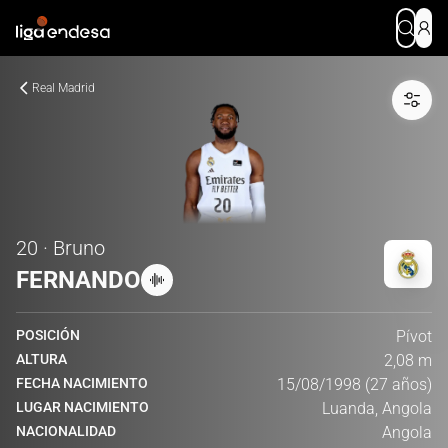
Real Madrid
20 · Bruno
FERNANDO
POSICIÓN
Pívot
ALTURA
2,08 m
FECHA NACIMIENTO
15/08/1998 (27 años)
LUGAR NACIMIENTO
Luanda, Angola
NACIONALIDAD
Angola