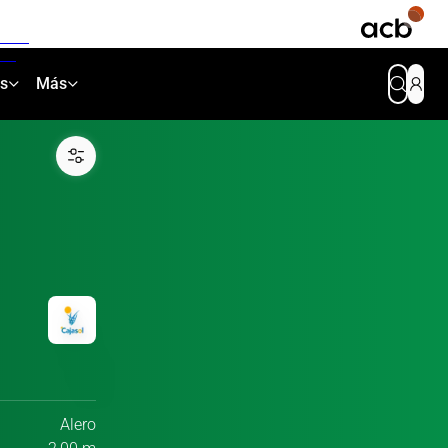
as
Más
Alero