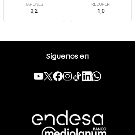
TAPONES
RECUPER.
0,2
1,0
Síguenos en