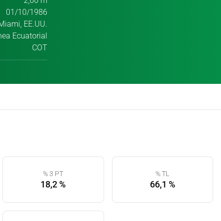
2,00 m
01/10/1986
Miami, EE.UU.
nea Ecuatorial
COT
% 3 PT
% TL
18,2 %
66,1 %