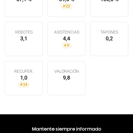
#
22
REBOTES
ASISTENCIAS
TAPONES
3,1
4,4
0,2
#
9
RECUPER.
VALORACIÓN
1,0
9,8
#
24
Mantente siempre informado