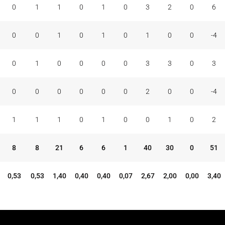
0
1
1
0
1
0
3
2
0
6
0
0
1
0
1
0
1
0
0
-4
0
1
0
0
0
0
3
3
0
3
0
0
0
0
0
0
2
0
0
-4
1
1
1
0
1
0
0
1
0
2
8
8
21
6
6
1
40
30
0
51
0,53
0,53
1,40
0,40
0,40
0,07
2,67
2,00
0,00
3,40