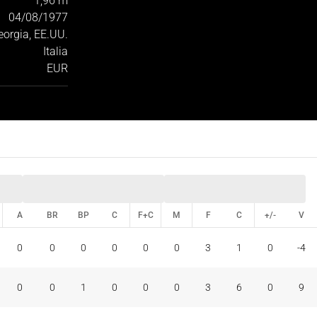
1,96 m
04/08/1977
eorgia, EE.UU.
Italia
EUR
A
BR
BP
C
F+C
M
F
C
+/-
V
A
BR
BP
C
F+C
M
F
C
+/-
V
0
0
0
0
0
0
3
1
0
-4
0
0
1
0
0
0
3
6
0
9