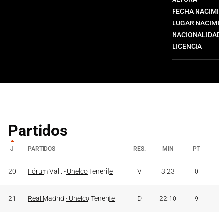
FECHA NACIM
LUGAR NACIM
NACIONALIDA
LICENCIA
Partidos
J
PARTIDOS
RES.
MIN
PT
J
PARTIDOS
RES.
MIN
PT
20
Fórum Vall. - Unelco Tenerife
V
3:23
0
21
Real Madrid - Unelco Tenerife
D
22:10
9