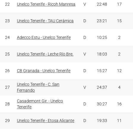
22
Unelco Tenerife - Ricoh Manresa
V
22:48
17
23
Unelco Tenerife - TAU Cerámica
D
23:21
15
24
Adecco Estu - Unelco Tenerife
D
10:25
2
25
Unelco Tenerife - Leche Río Bre.
V
18:03
2
26
CB Granada - Unelco Tenerife
D
15:27
12
Unelco Tenerife - C. San
27
V
24:37
4
Fernando
Casademont Gir. - Unelco
28
D
30:27
16
Tenerife
29
Unelco Tenerife - Etosa Alicante
D
19:33
11