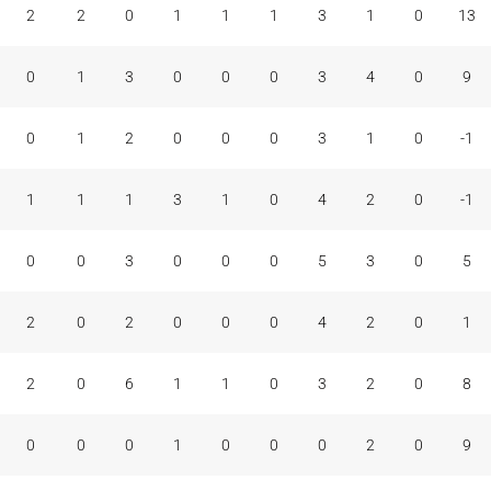
2
2
0
1
1
1
3
1
0
13
0
1
3
0
0
0
3
4
0
9
0
1
2
0
0
0
3
1
0
-1
1
1
1
3
1
0
4
2
0
-1
0
0
3
0
0
0
5
3
0
5
2
0
2
0
0
0
4
2
0
1
2
0
6
1
1
0
3
2
0
8
0
0
0
1
0
0
0
2
0
9