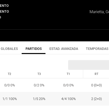
IENTO
IENTO
Marietta, G
D
GLOBALES
PARTIDOS
ESTAD. AVANZADA
TEMPORADAS
T2
T3
T1
RT
T2
T3
T1
RT
0/0 0%
0/2 0%
0/0 0%
0 (0+0)
1/1 100%
1/5 20%
4/4 100%
2 (2+0)