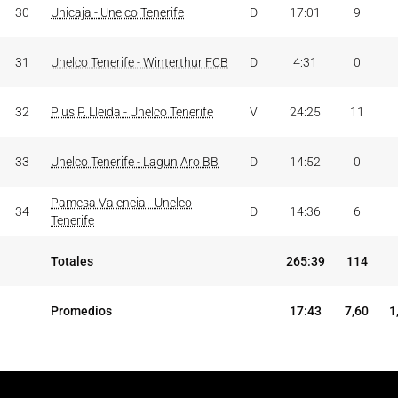
30
Unicaja - Unelco Tenerife
D
17:01
9
31
Unelco Tenerife - Winterthur FCB
D
4:31
0
32
Plus P. Lleida - Unelco Tenerife
V
24:25
11
33
Unelco Tenerife - Lagun Aro BB
D
14:52
0
Pamesa Valencia - Unelco
34
D
14:36
6
Tenerife
Totales
265:39
114
Promedios
17:43
7,60
1