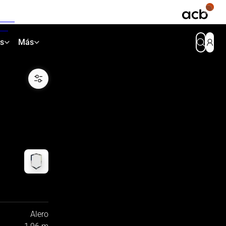
as
Más
Alero