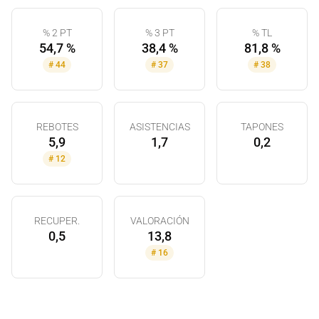
% 2 PT
% 3 PT
% TL
54,7 %
38,4 %
81,8 %
#
44
#
37
#
38
REBOTES
ASISTENCIAS
TAPONES
5,9
1,7
0,2
#
12
RECUPER.
VALORACIÓN
0,5
13,8
#
16