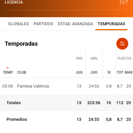
LICENCIA
EXT
GLOBALES
PARTIDOS
ESTAD. AVANZADA
TEMPORADAS
Temporadas
PAR
MIN
PUNTOS
TEMP
CLUB
JUG
JUG
5I
TOT
MAX
JUG
JUG
TOT
MAX
05-06
Pamesa Valencia
13
24:55
0.8
8,7
20
PAR
MIN
PUNTOS
TEMP
CLUB
5I
Totales
13
323:56
10
113
20
Promedios
13
24:55
0,8
8,7
20