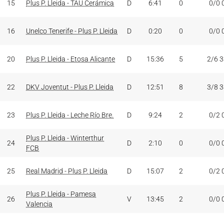
15
Plus P. Lleida - TAU Cerámica
D
6:41
0
0/0 
16
Unelco Tenerife - Plus P. Lleida
D
0:20
0
0/0 
20
Plus P. Lleida - Etosa Alicante
D
15:36
5
2/6 
22
DKV Joventut - Plus P. Lleida
D
12:51
8
3/8 
23
Plus P. Lleida - Leche Río Bre.
D
9:24
2
0/2 
Plus P. Lleida - Winterthur
24
D
2:10
0
0/0 
FCB
25
Real Madrid - Plus P. Lleida
D
15:07
2
0/2 
Plus P. Lleida - Pamesa
26
V
13:45
2
0/0 
Valencia