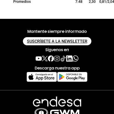
Promedios
7:48
2,30
0,81/2,0
Mantente siempre informado
SUSCRÍBETE A LA NEWSLETTER
Síguenos en
Descarga nuestra app