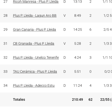
27
Ricoh Manresa - Plus P. Lleida
D
13:13
2
1/1 1
28
Plus P. Lleida - Lagun Aro BB
V
8:49
2
1/2 
29
Gran Canaria - Plus P. Lleida
D
14:25
6
2/5 
31
CB Granada - Plus P. Lleida
V
5:28
2
1/3 
32
Plus P. Lleida - Unelco Tenerife
D
4:24
3
1/1 1
33
TAU Cerámica - Plus P. Lleida
D
5:51
0
0/2 
34
Plus P. Lleida - Adecco Estu
D
11:24
4
1/3 
Totales
210:49
62
22/55 