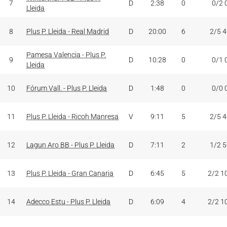
7
D
2:38
0
0/2 
Lleida
8
Plus P. Lleida - Real Madrid
D
20:00
6
2/5 
Pamesa Valencia - Plus P.
9
D
10:28
0
0/1 
Lleida
10
Fórum Vall. - Plus P. Lleida
D
1:48
0
0/0 
11
Plus P. Lleida - Ricoh Manresa
V
9:11
5
2/5 
12
Lagun Aro BB - Plus P. Lleida
D
7:11
2
1/2 
13
Plus P. Lleida - Gran Canaria
D
6:45
5
2/2 1
14
Adecco Estu - Plus P. Lleida
D
6:09
4
2/2 1