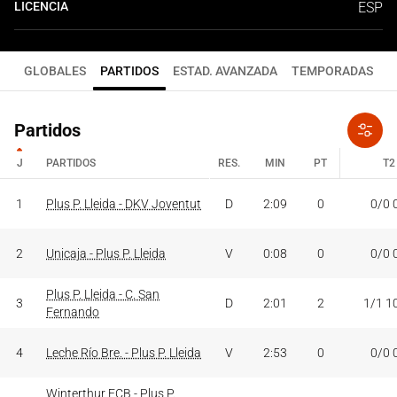
LICENCIA
ESP
GLOBALES
PARTIDOS
ESTAD. AVANZADA
TEMPORADAS
Partidos
J
PARTIDOS
RES.
MIN
PT
T2
J
PARTIDOS
RES.
MIN
PT
T2
1
Plus P. Lleida - DKV Joventut
D
2:09
0
0/0 
2
Unicaja - Plus P. Lleida
V
0:08
0
0/0 
Plus P. Lleida - C. San
3
D
2:01
2
1/1 1
Fernando
4
Leche Río Bre. - Plus P. Lleida
V
2:53
0
0/0 
Winterthur FCB - Plus P.