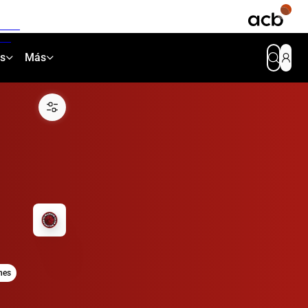
as
Más
nes