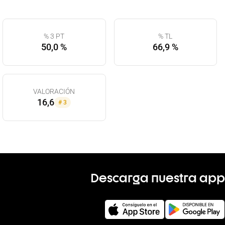
% 3 PT
% TL
50,0 %
66,9 %
VALORACIÓN
16,6
#
3
Descarga nuestra app