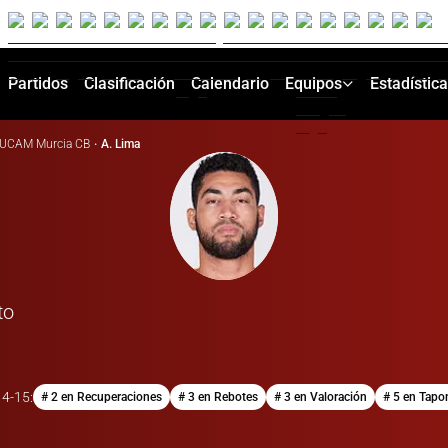
Partidos
Clasificación
Calendario
Equipos
Estadístic
UCAM Murcia CB
·
A. Lima
to
14-15
:
# 2 en Recuperaciones
# 3 en Rebotes
# 3 en Valoración
# 5 en Tapo