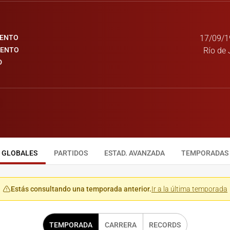
IENTO
17/09/1
IENTO
Río de 
D
GLOBALES
PARTIDOS
ESTAD. AVANZADA
TEMPORADAS
Estás consultando una temporada anterior.
Ir a la última temporada
TEMPORADA
CARRERA
RECORDS