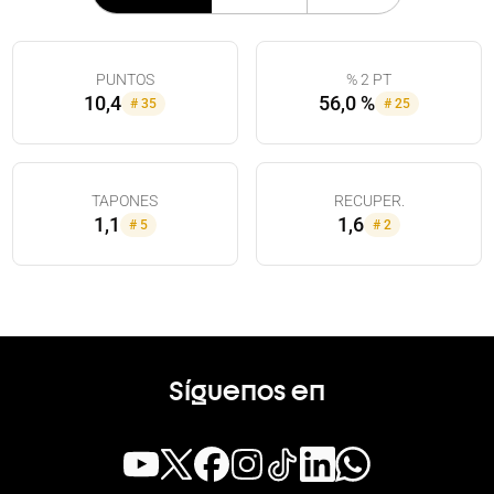
PUNTOS
% 2 PT
10,4
56,0 %
#
35
#
25
TAPONES
RECUPER.
1,1
1,6
#
5
#
2
Síguenos en