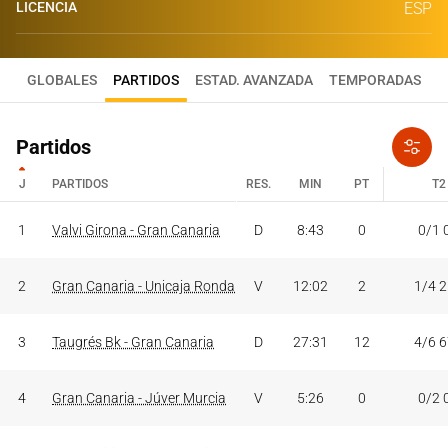
LICENCIA
ESP
GLOBALES
PARTIDOS
ESTAD. AVANZADA
TEMPORADAS
Partidos
J
PARTIDOS
RES.
MIN
PT
T2
J
PARTIDOS
RES.
MIN
PT
T2
1
Valvi Girona - Gran Canaria
D
8:43
0
0/1 
2
Gran Canaria - Unicaja Ronda
V
12:02
2
1/4 
3
Taugrés Bk - Gran Canaria
D
27:31
12
4/6 
4
Gran Canaria - Júver Murcia
V
5:26
0
0/2 