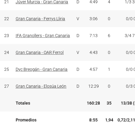
21
Júver Murcia - Gran Canaria
D
4:49
4
1/3 
22
Gran Canaria - Ferrys Lliria
V
3:06
0
0/0 
23
IFA Granollers - Gran Canaria
D
7:13
6
3/4 
24
Gran Canaria - OAR Ferrol
V
4:43
0
0/0 
25
Dyc Breogán - Gran Canaria
D
4:57
1
0/0 
27
Gran Canaria - Elosúa León
D
12:29
0
0/3 
Totales
160:28
35
13/38 
Promedios
8:55
1,94
0,72/2,1