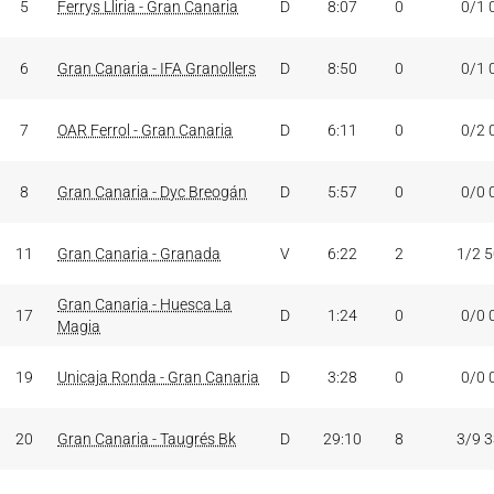
5
Ferrys Lliria - Gran Canaria
D
8:07
0
0/1 
6
Gran Canaria - IFA Granollers
D
8:50
0
0/1 
7
OAR Ferrol - Gran Canaria
D
6:11
0
0/2 
8
Gran Canaria - Dyc Breogán
D
5:57
0
0/0 
11
Gran Canaria - Granada
V
6:22
2
1/2 
Gran Canaria - Huesca La
17
D
1:24
0
0/0 
Magia
19
Unicaja Ronda - Gran Canaria
D
3:28
0
0/0 
20
Gran Canaria - Taugrés Bk
D
29:10
8
3/9 