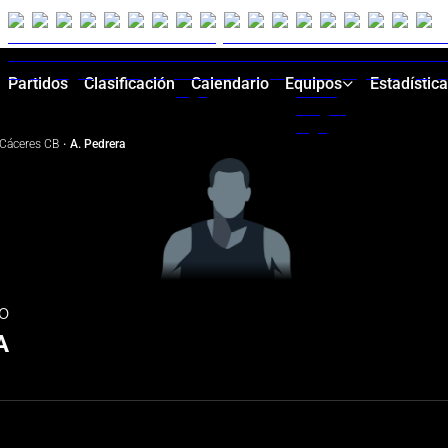
Partidos
Clasificación
Calendario
Equipos
Estadístic
Cáceres CB
·
A. Pedrera
io
A