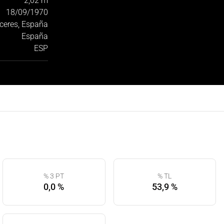
2,02 m
18/09/1970
ceres, España
España
ESP
% 3 PT
% TL
0,0 %
53,9 %