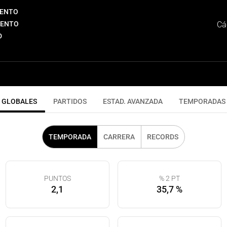
IENTO
IENTO
Cá
D
GLOBALES
PARTIDOS
ESTAD. AVANZADA
TEMPORADAS
TEMPORADA
CARRERA
RECORDS
PUNTOS
% 2 PT
2,1
35,7 %