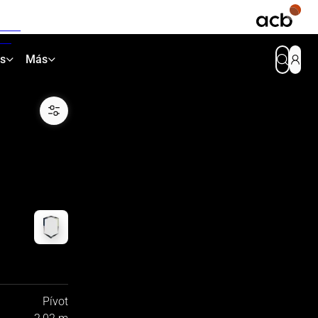
as
Más
Pívot