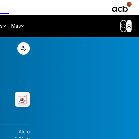
as
Más
Alero