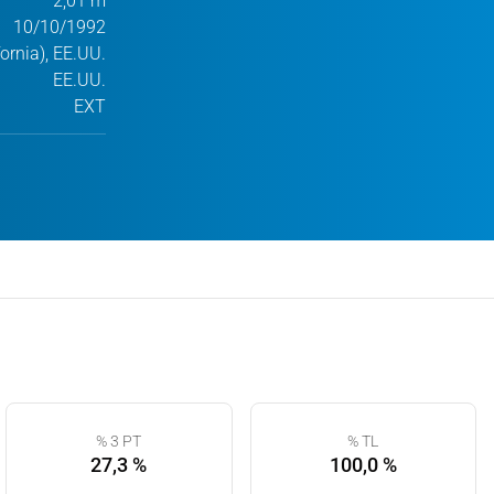
2,01 m
10/10/1992
fornia), EE.UU.
EE.UU.
EXT
% 3 PT
% TL
27,3 %
100,0 %