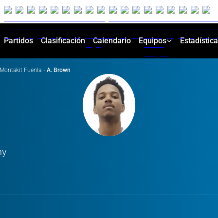
Partidos
Clasificación
Calendario
Equipos
Estadístic
Montakit Fuenla
·
A. Brown
ny