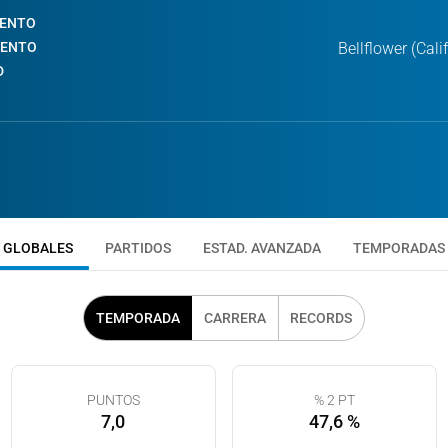
IENTO
IENTO
Bellflower (Cali
D
GLOBALES
PARTIDOS
ESTAD. AVANZADA
TEMPORADAS
TEMPORADA
CARRERA
RECORDS
PUNTOS
% 2 PT
7,0
47,6 %