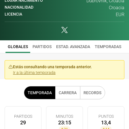
LUGAR NACIMIENTO
Dubrovnik, Croacia
NACIONALIDAD
Croacia
LICENCIA
EUR
GLOBALES
PARTIDOS
ESTAD. AVANZADA
TEMPORADAS
Estás consultando una temporada anterior.
Ir a la última temporada
TEMPORADA
CARRERA
RECORDS
PARTIDOS
MINUTOS
PUNTOS
29
23:15
13,4