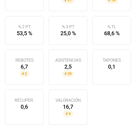
#
31
#
14
% 2 PT
% 3 PT
% TL
53,5 %
25,0 %
68,6 %
REBOTES
ASISTENCIAS
TAPONES
6,7
2,5
0,1
#
2
#
39
RECUPER.
VALORACIÓN
0,6
16,7
#
9