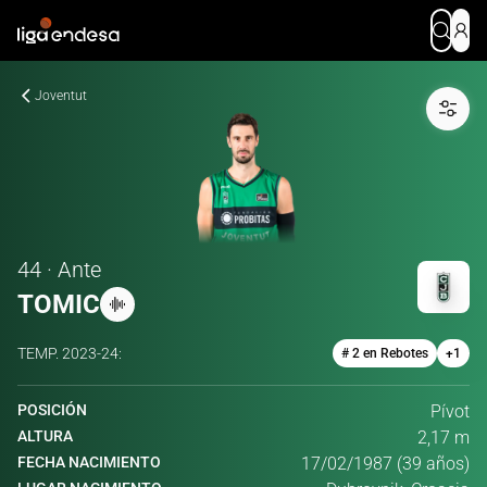
Joventut
44 · Ante
TOMIC
TEMP.
2023-24
:
# 2 en Rebotes
+
1
POSICIÓN
Pívot
ALTURA
2,17 m
FECHA NACIMIENTO
17/02/1987 (39 años)