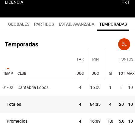
LICENCIA
EXT
GLOBALES
PARTIDOS
ESTAD. AVANZADA
TEMPORADAS
Temporadas
PAR
MIN
PUNTOS
TEMP
CLUB
JUG
JUG
5I
TOT
MAX
JUG
JUG
TOT
MAX
01-02
Cantabria Lobos
4
16:09
1
5
10
PAR
MIN
PUNTOS
TEMP
CLUB
5I
Totales
4
64:35
4
20
10
Promedios
4
16:09
1,0
5,0
10