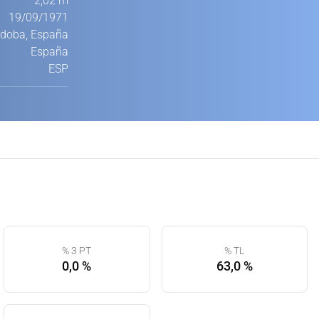
2,02 m
19/09/1971
doba, España
España
ESP
% 3 PT
% TL
0,0 %
63,0 %