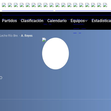
Partidos
Clasificación
Calendario
Equipos
Estadístic
Leche Río Bre.
·
A. Reyes
so