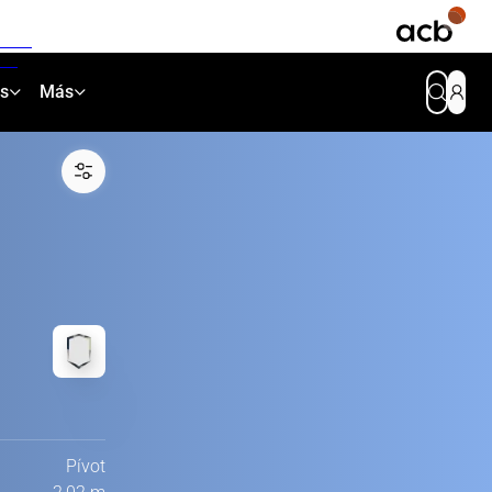
as
Más
Pívot