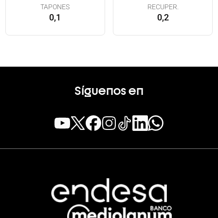
TAPONES
RECUPER.
0,1
0,2
Síguenos en