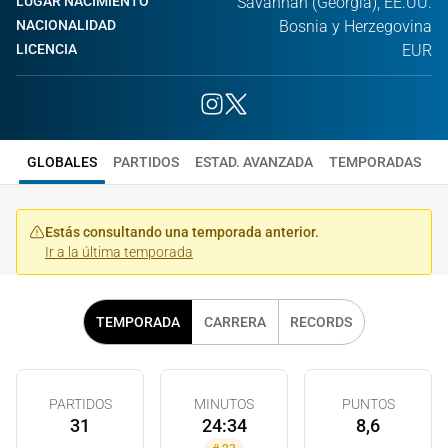
LUGAR NACIMIENTO
Savannah (Georgia), EE.UU.
NACIONALIDAD
Bosnia y Herzegovina
LICENCIA
EUR
GLOBALES
PARTIDOS
ESTAD. AVANZADA
TEMPORADAS
Estás consultando una temporada anterior.
Ir a la última temporada
TEMPORADA
CARRERA
RECORDS
PARTIDOS
MINUTOS
PUNTOS
31
24:34
8,6