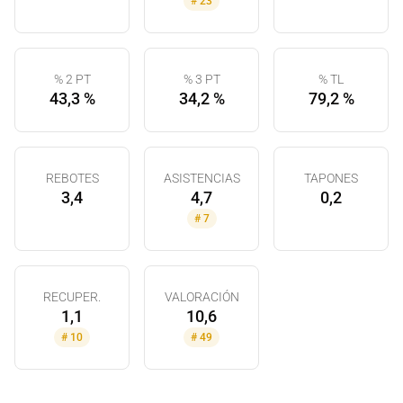
#
23
% 2 PT
% 3 PT
% TL
43,3 %
34,2 %
79,2 %
REBOTES
ASISTENCIAS
TAPONES
3,4
4,7
0,2
#
7
RECUPER.
VALORACIÓN
1,1
10,6
#
10
#
49