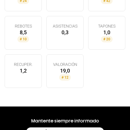
#
24
#
42
REBOTES
ASISTENCIAS
TAPONES
8,5
0,3
1,0
#
10
#
20
RECUPER.
VALORACIÓN
1,2
19,0
#
12
Mantente siempre informado