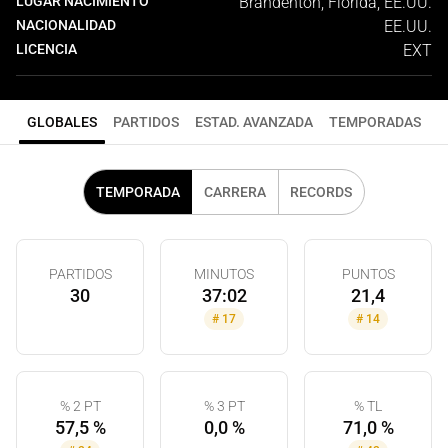
LUGAR NACIMIENTO
Brandenton, Florida, EE.UU.
NACIONALIDAD
EE.UU.
LICENCIA
EXT
GLOBALES
PARTIDOS
ESTAD. AVANZADA
TEMPORADAS
TEMPORADA
CARRERA
RECORDS
PARTIDOS
MINUTOS
PUNTOS
30
37:02
21,4
#
17
#
14
% 2 PT
% 3 PT
% TL
57,5 %
0,0 %
71,0 %