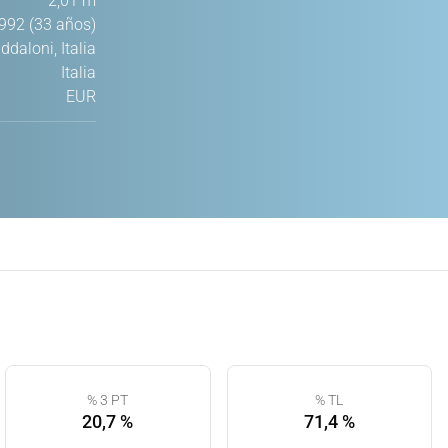
2,01 m
992 (33 años)
daloni, Italia
Italia
EUR
% 3 PT
% TL
20,7 %
71,4 %