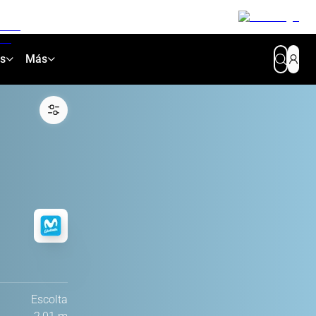
as
Más
Escolta