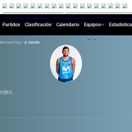
Partidos
Clasificación
Calendario
Equipos
Estadístic
Movistar Estu
·
A. Gentile
andro