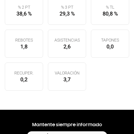
% 2 PT
% 3 PT
% TL
38,6 %
29,3 %
80,8 %
REBOTES
ASISTENCIAS
TAPONES
1,8
2,6
0,0
RECUPER.
VALORACIÓN
0,2
3,7
Mantente siempre informado