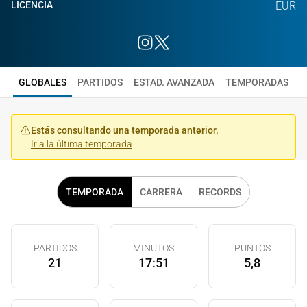
LICENCIA
EUR
GLOBALES
PARTIDOS
ESTAD. AVANZADA
TEMPORADAS
Estás consultando una temporada anterior.
Ir a la última temporada
TEMPORADA
CARRERA
RECORDS
PARTIDOS
MINUTOS
PUNTOS
21
17:51
5,8