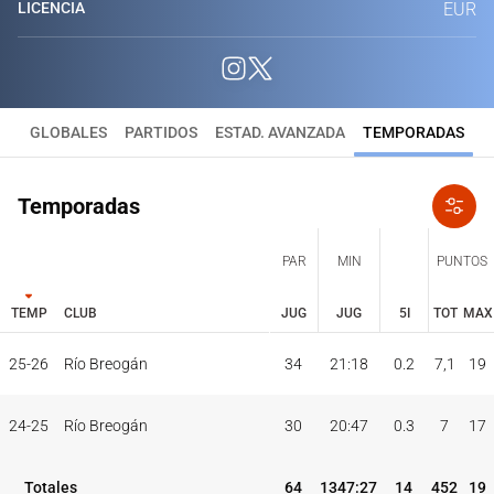
LICENCIA
EUR
GLOBALES
PARTIDOS
ESTAD. AVANZADA
TEMPORADAS
Temporadas
PAR
MIN
PUNTOS
TEMP
CLUB
JUG
JUG
5I
TOT
MAX
JUG
JUG
TOT
MAX
25-26
Río Breogán
34
21:18
0.2
7,1
19
PAR
MIN
PUNTOS
TEMP
CLUB
5I
24-25
Río Breogán
30
20:47
0.3
7
17
Totales
64
1347:27
14
452
19