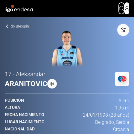
Río Breogán
17 · Aleksandar
ARANITOVIC
POSICIÓN
Alero
ALTURA
1,95 m
FECHA NACIMIENTO
24/01/1998 (28 años)
LUGAR NACIMIENTO
Belgrado, Serbia
NACIONALIDAD
Croacia