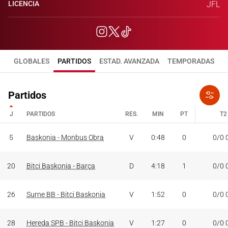
LICENCIA
JFL
GLOBALES
PARTIDOS
ESTAD. AVANZADA
TEMPORADAS
Partidos
J
PARTIDOS
RES.
MIN
PT
T2
J
PARTIDOS
RES.
MIN
PT
T2
5
Baskonia - Monbus Obra
V
0:48
0
0/0 
20
Bitci Baskonia - Barça
D
4:18
1
0/0 
26
Surne BB - Bitci Baskonia
V
1:52
0
0/0 
28
Hereda SPB - Bitci Baskonia
V
1:27
0
0/0 