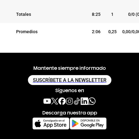
Totales
8:25
1
0/0 (
Promedios
2:06
0,25
0,00/0,0
Mantente siempre informado
SUSCRÍBETE A LA NEWSLETTER
Síguenos en
Descarga nuestra app